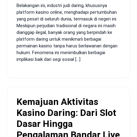
Belakangan ini, industri judi daring, khususnya
2026
platform kasino online, menghadapi pertumbuhan
yang pesat di seluruh dunia, termasuk di negeri ini.
Meskipun perjudian tradisional di negara ini masih
dianggap ilegal, banyak orang yang berpindah ke
platform daring untuk menikmati berbagai
permainan kasino tanpa harus berlawanan dengan
hukum. Fenomena ini menimbulkan berbagai
implikasi baik dari segi sosial […]
Kemajuan Aktivitas
Kasino Daring: Dari Slot
Dasar Hingga
Pengalaman Bandar Live