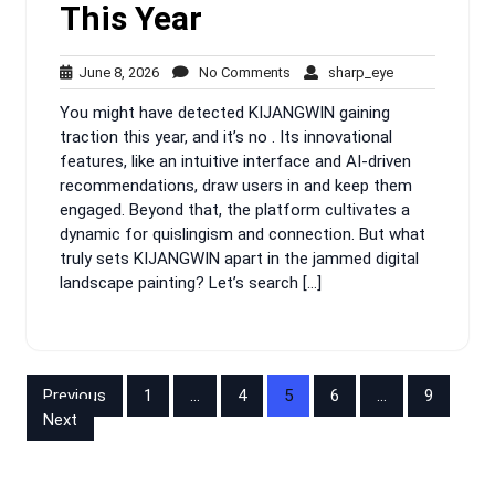
This Year
June
No
sharp_eye
June 8, 2026
No Comments
sharp_eye
8,
Comments
You might have detected KIJANGWIN gaining
2026
traction this year, and it’s no . Its innovational
features, like an intuitive interface and AI-driven
recommendations, draw users in and keep them
engaged. Beyond that, the platform cultivates a
dynamic for quislingism and connection. But what
truly sets KIJANGWIN apart in the jammed digital
landscape painting? Let’s search […]
Posts
Previous
1
…
4
5
6
…
9
Next
pagination