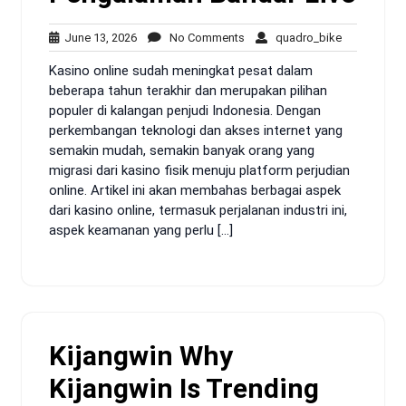
June
No
quadro_bik
June 13, 2026
No Comments
quadro_bike
13,
Comments
Kasino online sudah meningkat pesat dalam
2026
beberapa tahun terakhir dan merupakan pilihan
populer di kalangan penjudi Indonesia. Dengan
perkembangan teknologi dan akses internet yang
semakin mudah, semakin banyak orang yang
migrasi dari kasino fisik menuju platform perjudian
online. Artikel ini akan membahas berbagai aspek
dari kasino online, termasuk perjalanan industri ini,
aspek keamanan yang perlu […]
Kijangwin Why
Kijangwin Is Trending