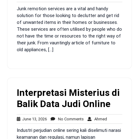
14,
Comments
Junk remotion services are a vital and handy
2026
solution for those looking to declutter and get rid
of unwanted items in their homes or businesses.
These services are often utilised by people who do
not have the time or resources to the right way of
their junk. From vauntingly article of furniture to
old appliances, […]
Interpretasi Misterius di
Balik Data Judi Online
June
No
Ahmed
June 13, 2026
No Comments
Ahmed
13,
Comments
Industri perjudian online sering kali diselimuti narasi
2026
keamanan dan regulasi, namun lapisan