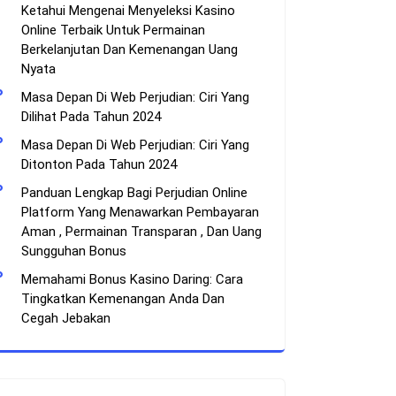
Ketahui Mengenai Menyeleksi Kasino
Online Terbaik Untuk Permainan
Berkelanjutan Dan Kemenangan Uang
Nyata
Masa Depan Di Web Perjudian: Ciri Yang
Dilihat Pada Tahun 2024
Masa Depan Di Web Perjudian: Ciri Yang
Ditonton Pada Tahun 2024
Panduan Lengkap Bagi Perjudian Online
Platform Yang Menawarkan Pembayaran
Aman , Permainan Transparan , Dan Uang
Sungguhan Bonus
Memahami Bonus Kasino Daring: Cara
Tingkatkan Kemenangan Anda Dan
Cegah Jebakan