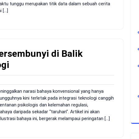
waktu tunggu merupakan titik data dalam sebuah cerita
i […]
ersembunyi di Balik
gi
hmed
 meninggalkan narasi bahaya konvensional yang hanya
ngguhnya kini terletak pada integrasi teknologi canggih
entanan psikologis dan kelemahan regulasi,
haya daripada sekadar “taruhan”. Artikel ini akan
lustrasi bahaya ini, bergerak melampaui peringatan […]