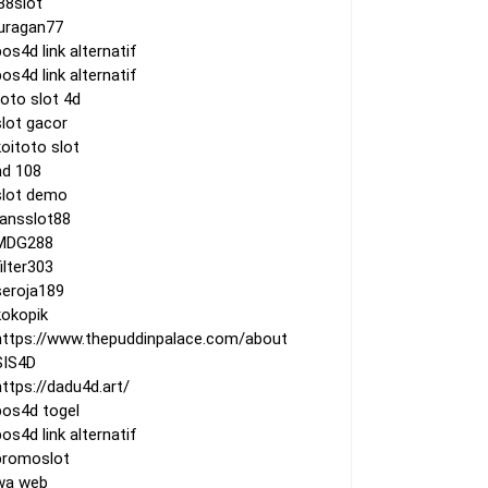
j88slot
juragan77
pos4d link alternatif
pos4d link alternatif
toto slot 4d
slot gacor
koitoto slot
hd 108
slot demo
ransslot88
MDG288
filter303
seroja189
kokopik
https://www.thepuddinpalace.com/about
SIS4D
https://dadu4d.art/
pos4d togel
pos4d link alternatif
bromoslot
wa web