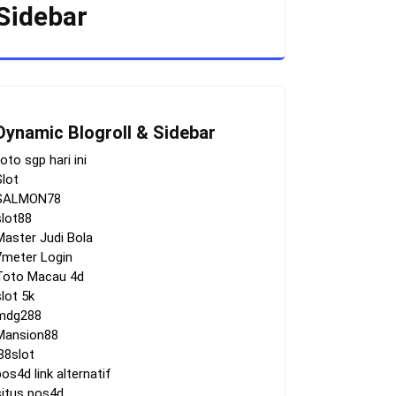
Sidebar
Dynamic Blogroll & Sidebar
toto sgp hari ini
Slot
SALMON78
slot88
Master Judi Bola
7meter Login
Toto Macau 4d
slot 5k
mdg288
Mansion88
j88slot
pos4d link alternatif
situs pos4d