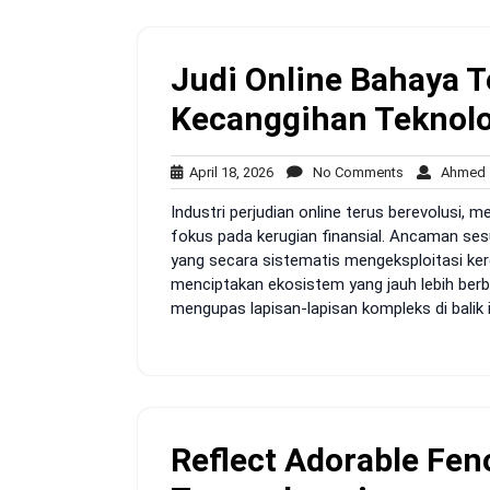
Judi Online Bahaya T
Kecanggihan Teknolo
April
No
April 18, 2026
No Comments
Ahmed
18,
Comments
Industri perjudian online terus berevolusi,
2026
fokus pada kerugian finansial. Ancaman sesu
yang secara sistematis mengeksploitasi ker
menciptakan ekosistem yang jauh lebih berba
mengupas lapisan-lapisan kompleks di balik i
Reflect Adorable Fe