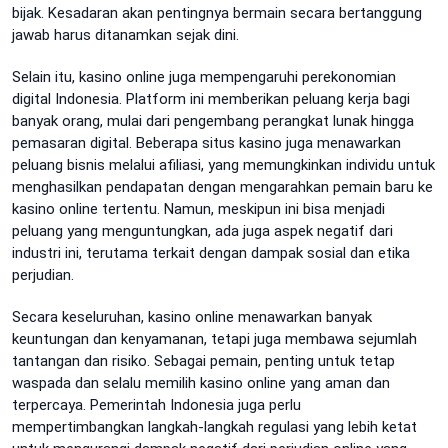
bijak. Kesadaran akan pentingnya bermain secara bertanggung
jawab harus ditanamkan sejak dini.
Selain itu, kasino online juga mempengaruhi perekonomian
digital Indonesia. Platform ini memberikan peluang kerja bagi
banyak orang, mulai dari pengembang perangkat lunak hingga
pemasaran digital. Beberapa situs kasino juga menawarkan
peluang bisnis melalui afiliasi, yang memungkinkan individu untuk
menghasilkan pendapatan dengan mengarahkan pemain baru ke
kasino online tertentu. Namun, meskipun ini bisa menjadi
peluang yang menguntungkan, ada juga aspek negatif dari
industri ini, terutama terkait dengan dampak sosial dan etika
perjudian.
Secara keseluruhan, kasino online menawarkan banyak
keuntungan dan kenyamanan, tetapi juga membawa sejumlah
tantangan dan risiko. Sebagai pemain, penting untuk tetap
waspada dan selalu memilih kasino online yang aman dan
terpercaya. Pemerintah Indonesia juga perlu
mempertimbangkan langkah-langkah regulasi yang lebih ketat