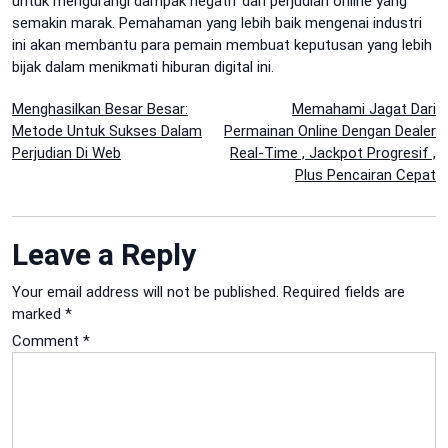
untuk mengurangi dampak negatif dari perjudian online yang
semakin marak. Pemahaman yang lebih baik mengenai industri
ini akan membantu para pemain membuat keputusan yang lebih
bijak dalam menikmati hiburan digital ini.
Post
Menghasilkan Besar Besar:
Memahami Jagat Dari
Metode Untuk Sukses Dalam
Permainan Online Dengan Dealer
navigation
Perjudian Di Web
Real-Time , Jackpot Progresif ,
Plus Pencairan Cepat
Leave a Reply
Your email address will not be published.
Required fields are
marked
*
Comment
*