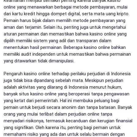
Keamanan menjadi semakin penting karena banyak kasino
online yang menawarkan berbagai metode pembayaran, mulai
dari kartu kredit hingga dompet digital, serta mata uang kripto.
Pemain harus bijak dalam memilih metode pembayaran yang
aman dan terjamin. Selain itu, penting juga untuk mengetahui
aturan permainan dan memastikan bahwa kasino online yang
dipilih memiliki sistem yang adil dan transparan dalam
menentukan hasil permainan. Beberapa kasino online bahkan
memiliki audit independen untuk memastikan bahwa permainan
yang ditawarkan tidak dimanipulasi.
Pengaruh kasino online terhadap perilaku perjudian di Indonesia
juga tidak bisa dipandang sebelah mata. Meskipun perjudian
adalah aktivitas yang dilarang di Indonesia menurut hukum,
banyak situs kasino online yang beroperasi tanpa pengawasan
yang ketat dari pemerintah. Hal ini membuka peluang bagi
pemain untuk berjudi secara anonim dan tanpa batasan. Banyak
orang yang mulai terlibat dalam perjudian online tanpa
menyadari risikonya, termasuk kecanduan dan kerugian finansial
yang signifikan. Oleh karena itu, penting bagi pemain untuk
memahami risiko yang ada dan untuk selalu bermain dengan