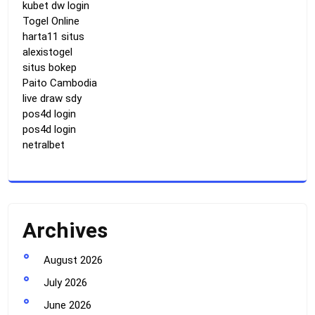
kubet dw login
Togel Online
harta11 situs
alexistogel
situs bokep
Paito Cambodia
live draw sdy
pos4d login
pos4d login
netralbet
Archives
August 2026
July 2026
June 2026