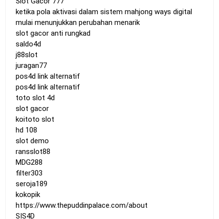
Slot Gacor 777
ketika pola aktivasi dalam sistem mahjong ways digital
mulai menunjukkan perubahan menarik
slot gacor anti rungkad
saldo4d
j88slot
juragan77
pos4d link alternatif
pos4d link alternatif
toto slot 4d
slot gacor
koitoto slot
hd 108
slot demo
ransslot88
MDG288
filter303
seroja189
kokopik
https://www.thepuddinpalace.com/about
SIS4D