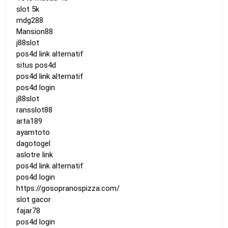
slot 5k
mdg288
Mansion88
j88slot
pos4d link alternatif
situs pos4d
pos4d link alternatif
pos4d login
j88slot
ransslot88
arta189
ayamtoto
dagotogel
aslotre link
pos4d link alternatif
pos4d login
https://gosopranospizza.com/
slot gacor
fajar78
pos4d login