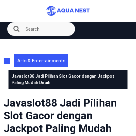
Skip
to
content
Arts & Entertainments
Javaslot88 Jadi Pilihan Slot Gacor dengan Jackpot
Paling Mudah Diraih
Javaslot88 Jadi Pilihan
Slot Gacor dengan
Jackpot Paling Mudah