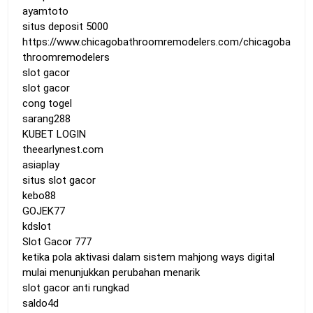
ayamtoto
situs deposit 5000
https://www.chicagobathroomremodelers.com/chicagoba
throomremodelers
slot gacor
slot gacor
cong togel
sarang288
KUBET LOGIN
theearlynest.com
asiaplay
situs slot gacor
kebo88
GOJEK77
kdslot
Slot Gacor 777
ketika pola aktivasi dalam sistem mahjong ways digital
mulai menunjukkan perubahan menarik
slot gacor anti rungkad
saldo4d