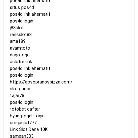
pos4d link alternatif
situs pos4d
pos4d link alternatif
pos4d login
j88slot
ransslot88
arta189
ayamtoto
dagotogel
aslotre link
pos4d link alternatif
pos4d login
https://gosopranospizza.com/
slot gacor
fajar78
pos4d login
totobet daftar
Eyangtogel Login
surgaslot777
Link Slot Dana 10K
sampan303