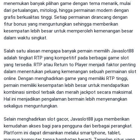
menemukan banyak pilihan game dengan tema menarik, mulai
dari petualangan, mitologi, hingga permainan modern dengan
grafis berkualitas tinggi. Setiap permainan dirancang dengan
fitur bonus yang menguntungkan sehingga memberikan
kesempatan lebih besar untuk memperoleh kemenangan besar
dalam waktu singkat.
Salah satu alasan mengapa banyak pemain memilih Javaslot88
adalah tingkat RTP yang kompetitif pada berbagai game slot
yang tersedia. RTP atau Return to Player menjadi faktor penting
dalam menentukan peluang kemenangan sebuah permainan slot
online. Dengan menghadirkan game yang memiliki RTP tinggi,
pemain memiliki kesempatan lebih besar untuk mendapatkan
kombinasi simbol terbaik dan meraih jackpot secara maksimal.
Hal ini menjadikan pengalaman bermain lebih menyenangkan
sekaligus menguntungkan.
Selain menghadirkan slot gacor, Javaslot88 juga memberikan
kemudahan akses bagi para pengguna dari berbagai perangkat.
Platform ini dapat dimainkan melalui smartphone, tablet,
maupun komputer tanpa hambatan berarti. Tampilan situs yang