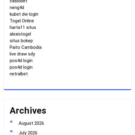
casiobet
neng4d
kubet dw login
Togel Online
harta11 situs
alexistogel
situs bokep
Paito Cambodia
live draw sdy
pos4d login
pos4d login
netralbet
Archives
August 2026
July 2026