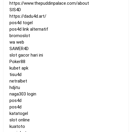
https://www.thepuddinpalace.com/about
SIS4D
https://dadu4d.art/
pos4d togel
pos4d link alternatif
bromoslot
wa web
SAWER4D
slot gacor hari ini
Poker88
kubet apk
tisu4d
netralbet
hdjitu
naga303 login
pos4d
pos4d
katatogel
slot online
kuatoto