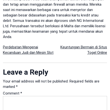
dan tetap aman menggunakan firewall aman mereka. Mereka
saat ini menawarkan berbagai cara untuk menyetor dan
sebagian besar didasarkan pada transaksi kartu kredit atau
debit. Semua transaksi ini akan diproses oleh NG International
Ltd. Perusahaan tersebut berlokasi di Malta dan memiliki lisensi
juga, memastikan keamanan yang tepat untuk mendanai akun
Anda.
Post
Perdebatan Mengenai
Keuntungan Bermain di Situs
Kecanduan Judi dan Mesin Slot
Togel Online
navigation
Leave a Reply
Your email address will not be published.
Required fields are
marked
*
Comment
*