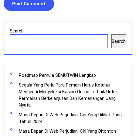
Search
Search
Roadmap Pemula SEMUTWIN Lengkap
Segala Yang Perlu Para Pemain Harus Ketahui
Mengenai Menyeleksi Kasino Online Terbaik Untuk
Permainan Berkelanjutan Dan Kemenangan Uang
Nyata
Masa Depan Di Web Perjudian: Ciri Yang Dilihat Pada
Tahun 2024
Masa Depan Di Web Perjudian: Ciri Yang Ditonton