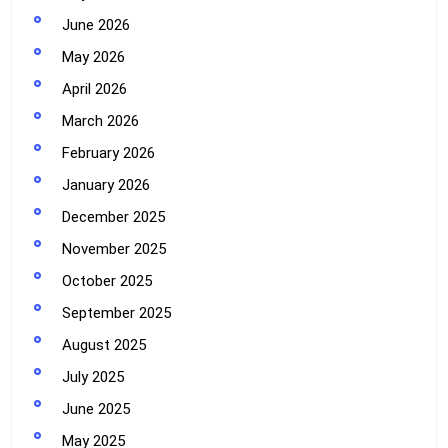
June 2026
May 2026
April 2026
March 2026
February 2026
January 2026
December 2025
November 2025
October 2025
September 2025
August 2025
July 2025
June 2025
May 2025