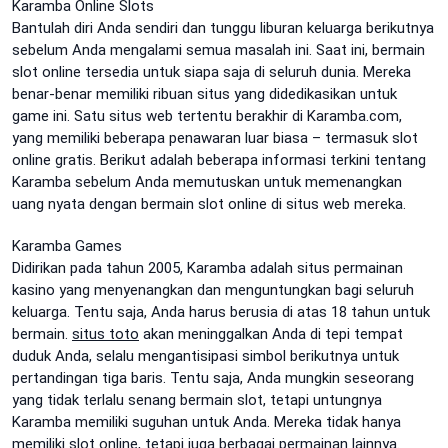
Karamba Online Slots
Bantulah diri Anda sendiri dan tunggu liburan keluarga berikutnya
sebelum Anda mengalami semua masalah ini. Saat ini, bermain
slot online tersedia untuk siapa saja di seluruh dunia. Mereka
benar-benar memiliki ribuan situs yang didedikasikan untuk
game ini. Satu situs web tertentu berakhir di Karamba.com,
yang memiliki beberapa penawaran luar biasa – termasuk slot
online gratis. Berikut adalah beberapa informasi terkini tentang
Karamba sebelum Anda memutuskan untuk memenangkan
uang nyata dengan bermain slot online di situs web mereka.
Karamba Games
Didirikan pada tahun 2005, Karamba adalah situs permainan
kasino yang menyenangkan dan menguntungkan bagi seluruh
keluarga. Tentu saja, Anda harus berusia di atas 18 tahun untuk
bermain.
situs toto
akan meninggalkan Anda di tepi tempat
duduk Anda, selalu mengantisipasi simbol berikutnya untuk
pertandingan tiga baris. Tentu saja, Anda mungkin seseorang
yang tidak terlalu senang bermain slot, tetapi untungnya
Karamba memiliki suguhan untuk Anda. Mereka tidak hanya
memiliki slot online, tetapi juga berbagai permainan lainnya.