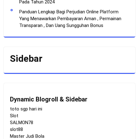
Pada Tahun 2024
Panduan Lengkap Bagi Perjudian Online Platform
Yang Menawarkan Pembayaran Aman , Permainan
Transparan , Dan Uang Sungguhan Bonus
Sidebar
Dynamic Blogroll & Sidebar
toto sgp hari ini
Slot
SALMON78
slot88
Master Judi Bola