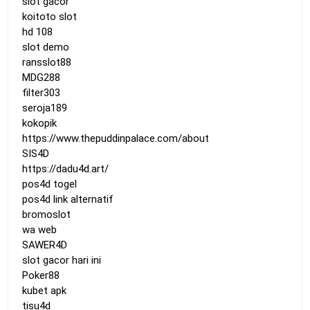
slot gacor
koitoto slot
hd 108
slot demo
ransslot88
MDG288
filter303
seroja189
kokopik
https://www.thepuddinpalace.com/about
SIS4D
https://dadu4d.art/
pos4d togel
pos4d link alternatif
bromoslot
wa web
SAWER4D
slot gacor hari ini
Poker88
kubet apk
tisu4d