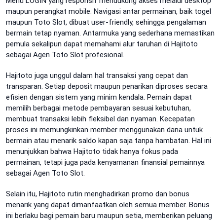
Menu LOGIN yang responsif mendukung akses melalui desktop
maupun perangkat mobile. Navigasi antar permainan, baik togel
maupun Toto Slot, dibuat user-friendly, sehingga pengalaman
bermain tetap nyaman. Antarmuka yang sederhana memastikan
pemula sekalipun dapat memahami alur taruhan di Hajitoto
sebagai Agen Toto Slot profesional.
Hajitoto juga unggul dalam hal transaksi yang cepat dan
transparan. Setiap deposit maupun penarikan diproses secara
efisien dengan sistem yang minim kendala. Pemain dapat
memilih berbagai metode pembayaran sesuai kebutuhan,
membuat transaksi lebih fleksibel dan nyaman. Kecepatan
proses ini memungkinkan member menggunakan dana untuk
bermain atau menarik saldo kapan saja tanpa hambatan. Hal ini
menunjukkan bahwa Hajitoto tidak hanya fokus pada
permainan, tetapi juga pada kenyamanan finansial pemainnya
sebagai Agen Toto Slot.
Selain itu, Hajitoto rutin menghadirkan promo dan bonus
menarik yang dapat dimanfaatkan oleh semua member. Bonus
ini berlaku bagi pemain baru maupun setia, memberikan peluang