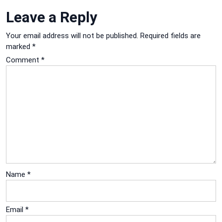
Leave a Reply
Your email address will not be published.
Required fields are
marked
*
Comment
*
Name
*
Email
*