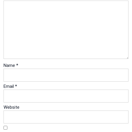
Name
*
Email
*
Website