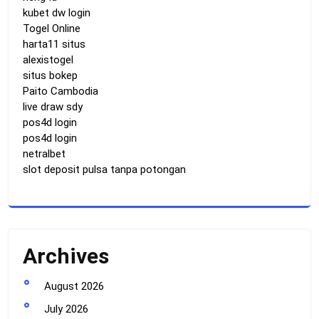
kubet dw login
Togel Online
harta11 situs
alexistogel
situs bokep
Paito Cambodia
live draw sdy
pos4d login
pos4d login
netralbet
slot deposit pulsa tanpa potongan
Archives
August 2026
July 2026