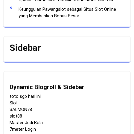
Keunggulan Pawangslot sebagai Situs Slot Online
yang Memberikan Bonus Besar
Sidebar
Dynamic Blogroll & Sidebar
toto sgp hari ini
Slot
SALMON78
slot88
Master Judi Bola
7meter Login