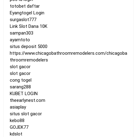
totobet daftar
Eyangtogel Login
surgaslot777
Link Slot Dana 10K
sampan303
ayamtoto
situs deposit 5000
https://www.chicagobathroomremodelers.com/chicagoba
throomremodelers
slot gacor
slot gacor
cong togel
sarang288
KUBET LOGIN
theearlynest.com
asiaplay
situs slot gacor
kebo88
GOJEK77
kdslot