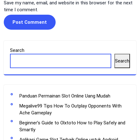
Save my name, email, and website in this browser for the next
time I comment.
Search
Search
Panduan Permainan Slot Online Uang Mudah
Megalive99 Tips How To Outplay Opponents With
Ache Gameplay
Beginner’s Guide to Olxtoto How to Play Safely and
Smartly
Aplikasi Game Slot Terbaik Online untuk Android