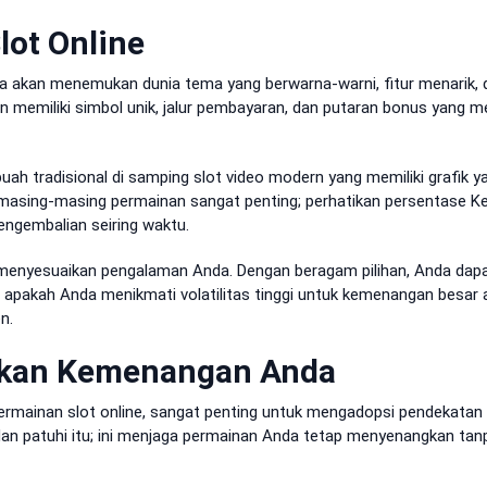
ot Online
da akan menemukan dunia tema yang berwarna-warni, fitur menarik, 
 memiliki simbol unik, jalur pembayaran, dan putaran bonus yang 
ah tradisional di samping slot video modern yang memiliki grafik y
asing-masing permainan sangat penting; perhatikan persentase K
engembalian seiring waktu.
tuk menyesuaikan pengalaman Anda. Dengan beragam pilihan, Anda dap
 apakah Anda menikmati volatilitas tinggi untuk kemenangan besar 
n.
lkan Kemenangan Anda
ainan slot online, sangat penting untuk mengadopsi pendekatan
dan patuhi itu; ini menjaga permainan Anda tetap menyenangkan tan