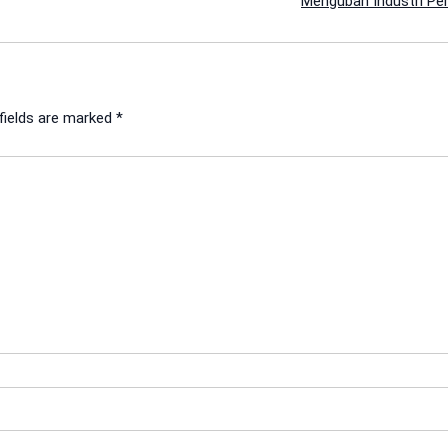
Mengubah Industri Pe
fields are marked
*