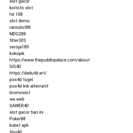
slot gacor
koitoto slot
hd 108
slot demo
ransslot88
MDG288
filter303
seroja189
kokopik
https://www.thepuddinpalace.com/about
SIS4D
https://dadu4d.art/
pos4d togel
pos4d link alternatif
bromoslot
wa web
SAWER4D
slot gacor hari ini
Poker88
kubet apk
tisu4d