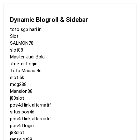
Dynamic Blogroll & Sidebar
toto sgp hari ini
Slot
SALMON78
slot88
Master Judi Bola
7meter Login
Toto Macau 4d
slot 5k
mdg288
Mansion88
j88slot
pos4d link alternatif
situs pos4d
pos4d link alternatif
pos4d login
j88slot
ransslot88