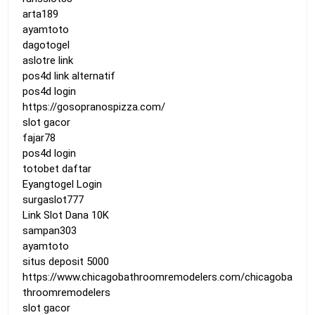
arta189
ayamtoto
dagotogel
aslotre link
pos4d link alternatif
pos4d login
https://gosopranospizza.com/
slot gacor
fajar78
pos4d login
totobet daftar
Eyangtogel Login
surgaslot777
Link Slot Dana 10K
sampan303
ayamtoto
situs deposit 5000
https://www.chicagobathroomremodelers.com/chicagoba
throomremodelers
slot gacor