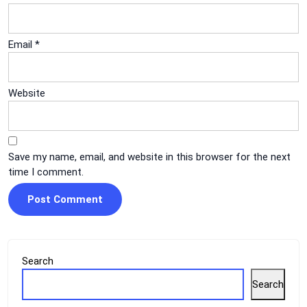
Email
*
Website
Save my name, email, and website in this browser for the next
time I comment.
Search
Search