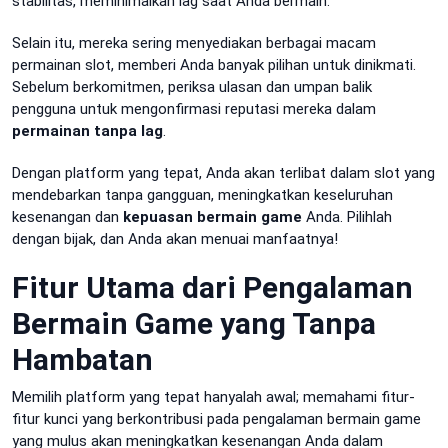
stabilitas, meminimalkan lag saat Anda bermain.
Selain itu, mereka sering menyediakan berbagai macam
permainan slot, memberi Anda banyak pilihan untuk dinikmati.
Sebelum berkomitmen, periksa ulasan dan umpan balik
pengguna untuk mengonfirmasi reputasi mereka dalam
permainan tanpa lag
.
Dengan platform yang tepat, Anda akan terlibat dalam slot yang
mendebarkan tanpa gangguan, meningkatkan keseluruhan
kesenangan dan
kepuasan bermain game
Anda. Pilihlah
dengan bijak, dan Anda akan menuai manfaatnya!
Fitur Utama dari Pengalaman
Bermain Game yang Tanpa
Hambatan
Memilih platform yang tepat hanyalah awal; memahami fitur-
fitur kunci yang berkontribusi pada pengalaman bermain game
yang mulus akan meningkatkan kesenangan Anda dalam