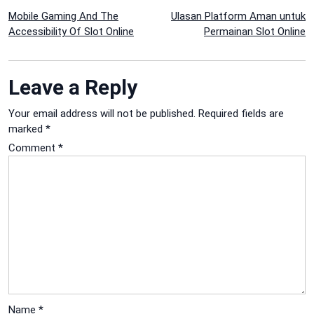
Post
Mobile Gaming And The
Ulasan Platform Aman untuk
Accessibility Of Slot Online
Permainan Slot Online
navigation
Leave a Reply
Your email address will not be published.
Required fields are
marked
*
Comment
*
Name
*