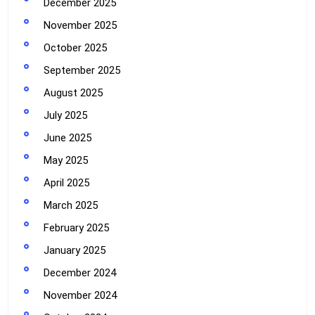
December 2025
November 2025
October 2025
September 2025
August 2025
July 2025
June 2025
May 2025
April 2025
March 2025
February 2025
January 2025
December 2024
November 2024