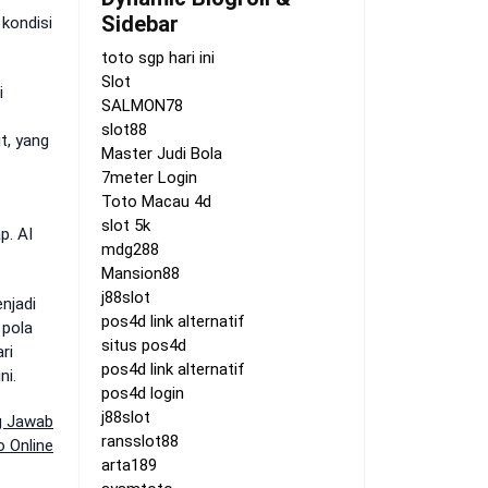
Sidebar
 kondisi
toto sgp hari ini
Slot
i
SALMON78
slot88
t, yang
Master Judi Bola
7meter Login
Toto Macau 4d
slot 5k
p. AI
mdg288
Mansion88
j88slot
njadi
pos4d link alternatif
 pola
situs pos4d
ri
pos4d link alternatif
ni.
pos4d login
j88slot
g Jawab
ransslot88
 Online
arta189