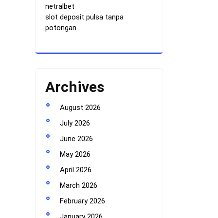
netralbet
slot deposit pulsa tanpa
potongan
Archives
August 2026
July 2026
June 2026
May 2026
April 2026
March 2026
February 2026
January 2026