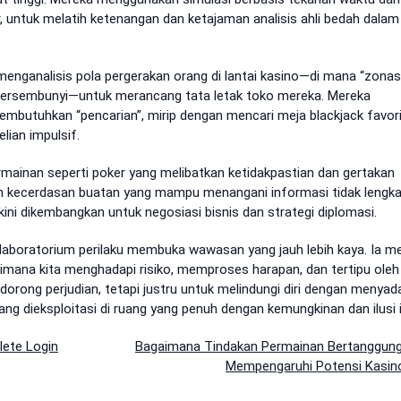
 untuk melatih ketenangan dan ketajaman analisis ahli bedah dalam
menganalisis pola pergerakan orang di lantai kasino—di mana “zonas
tas tersembunyi—untuk merancang tata letak toko mereka. Mereka
mbutuhkan “pencarian”, mirip dengan mencari meja blackjack favori
ian impulsif.
mainan seperti poker yang melibatkan ketidakpastian dan gertakan
gan kecerdasan buatan yang mampu menangani informasi tidak lengka
kini dikembangkan untuk negosiasi bisnis dan strategi diplomasi.
laboratorium perilaku membuka wawasan yang jauh lebih kaya. Ia me
imana kita menghadapi risiko, memproses harapan, dan tertipu oleh
ong perjudian, tetapi justru untuk melindungi diri dengan menyada
ang dieksploitasi di ruang yang penuh dengan kemungkinan dan ilusi i
ete Login
Bagaimana Tindakan Permainan Bertanggun
Mempengaruhi Potensi Kasino