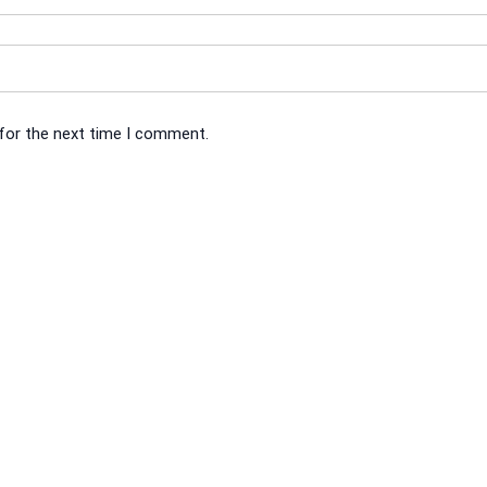
 for the next time I comment.