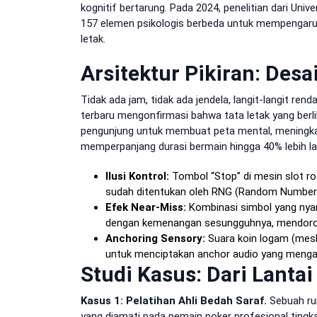
kognitif bertarung. Pada 2024, penelitian dari Un
157 elemen psikologis berbeda untuk mempengaru
letak.
Arsitektur Pikiran: Des
Tidak ada jam, tidak ada jendela, langit-langit rend
terbaru mengonfirmasi bahwa tata letak yang be
pengunjung untuk membuat peta mental, meningkatk
memperpanjang durasi bermain hingga 40% lebih lam
Ilusi Kontrol:
Tombol “Stop” di mesin slot r
sudah ditentukan oleh RNG (Random Number 
Efek Near-Miss:
Kombinasi simbol yang nyar
dengan kemenangan sesungguhnya, mendoron
Anchoring Sensory:
Suara koin logam (meski
untuk menciptakan anchor audio yang menga
Studi Kasus: Dari Lantai
Kasus 1: Pelatihan Ahli Bedah Saraf.
Sebuah rum
yang diamati pada pemain poker profesional tingk