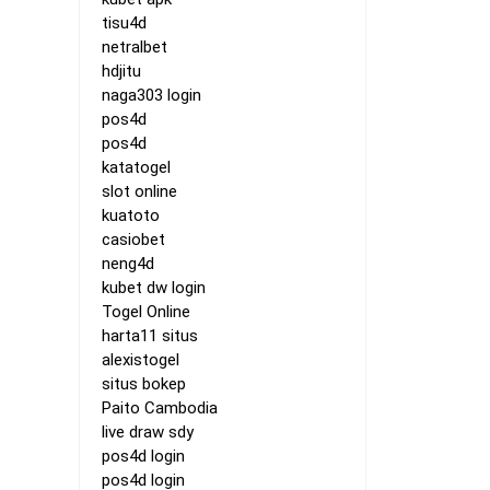
tisu4d
netralbet
hdjitu
naga303 login
pos4d
pos4d
katatogel
slot online
kuatoto
casiobet
neng4d
kubet dw login
Togel Online
harta11 situs
alexistogel
situs bokep
Paito Cambodia
live draw sdy
pos4d login
pos4d login