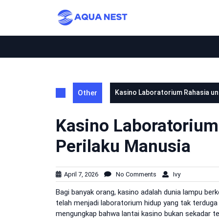
Skip
to
content
Other
Kasino Laboratorium Rahasia un
Kasino Laboratorium
Perilaku Manusia
April 7, 2026
No Comments
Ivy
Bagi banyak orang, kasino adalah dunia lampu berked
telah menjadi laboratorium hidup yang tak terduga 
mengungkap bahwa lantai kasino bukan sekadar tem